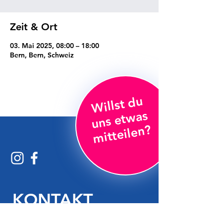
Zeit & Ort
03. Mai 2025, 08:00 – 18:00
Bern, Bern, Schweiz
Willst
d
u
u
ns
et
w
mitt
eil
e
n
as
?
KONTAKT